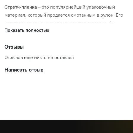
Стретч-пленка
– это популярнейший упаковочный
материал, который продается смотанным в рулон. Его
изготавливают из низкоплотного полиэтилена. Он
Показать полностью
востребован в упаковке товаров для хранения,
транспортировки, реализации. Ключевая особенность
Отзывы
пленки – она способна растягиваться и сжиматься,
обеспечивая надежную фиксацию.
Отзывов еще никто не оставлял
Написать отзыв