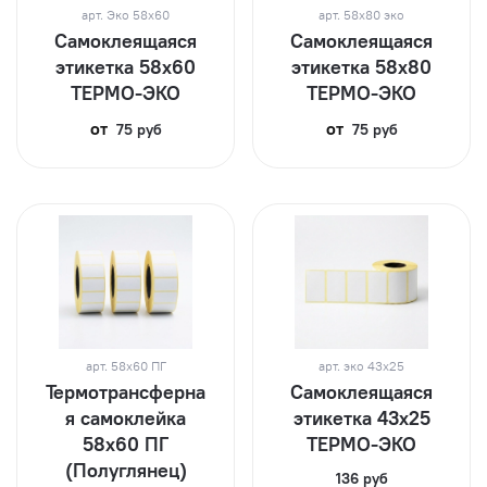
арт.
Эко 58х60
арт.
58х80 эко
Самоклеящаяся
Самоклеящаяся
этикетка 58х60
этикетка 58х80
ТЕРМО-ЭКО
ТЕРМО-ЭКО
от
от
75 руб
75 руб
арт.
58х60 ПГ
арт.
эко 43х25
Термотрансферна
Самоклеящаяся
я самоклейка
этикетка 43х25
58х60 ПГ
ТЕРМО-ЭКО
(Полуглянец)
136 руб