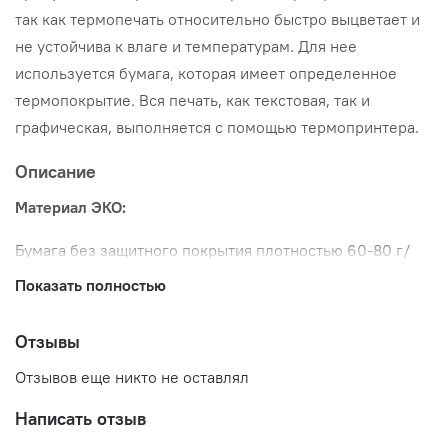
так как термопечать относительно быстро выцветает и
не устойчива к влаге и температурам. Для нее
используется бумага, которая имеет определенное
термопокрытие. Вся печать, как текстовая, так и
графическая, выполняется с помощью термопринтера.
Описание
Материал ЭКО:
Бумага без защитного покрытия плотностью 60-80 г/
кв.м, применяется, когда не требуется хранение и
Показать полностью
транспортировка этикетированных упаковок. Эти
термоэтикетки отличаются высокой контрастностью
Отзывы
изображения и хорошей считываемостью штрих кода.
Отзывов еще никто не оставлял
Термоэтикетки - этикетки из термобумаги, фасованые в
Написать отзыв
рулоны. Печать на таких этикетках осуществляется