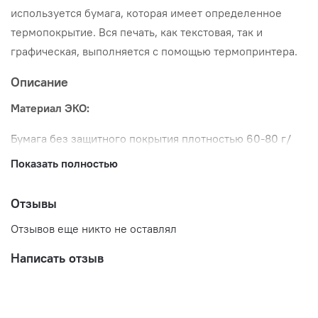
используется бумага, которая имеет определенное
термопокрытие. Вся печать, как текстовая, так и
графическая, выполняется с помощью термопринтера.
Описание
Материал ЭКО:
Бумага без защитного покрытия плотностью 60-80 г/
кв.м, применяется, когда не требуется хранение и
Показать полностью
транспортировка этикетированных упаковок. Эти
термоэтикетки отличаются высокой контрастностью
Отзывы
изображения и хорошей считываемостью штрих кода.
Отзывов еще никто не оставлял
Термоэтикетки - этикетки из термобумаги, фасованные
Написать отзыв
в рулоны. Печать на таких этикетках осуществляется
путем нагрева движущейся этикетки в выборочных
точках головкой принтера или весов. Бумага при