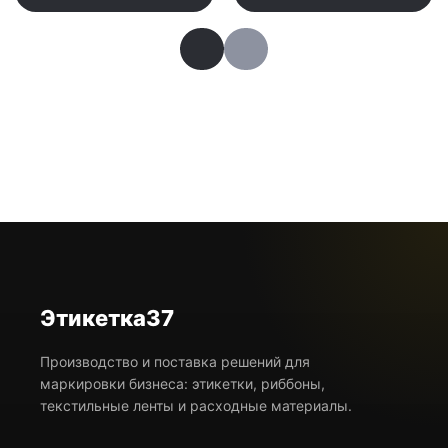
головки термопринтера. Принтер этикеток и
аксессуары к нему вы так же можете приобрести в
нашем магазине .
Термоэтикетки Термо-Эко
Термо-Эко как правило изготавливаются для
использования в сухих условиях, в отсутствии
пониженных температур, когда не нужно длительное
хранение (например - овощи и прочие продукты
питания).
Этикетка37
Производство и поставка решений для
маркировки бизнеса: этикетки, риббоны,
текстильные ленты и расходные материалы.